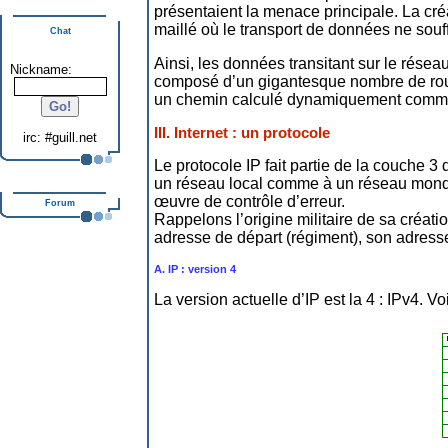
présentaient la menace principale. La cré
maillé où le transport de données ne souffr
Chat
Ainsi, les données transitant sur le résea
Nickname:
composé d’un gigantesque nombre de route
un chemin calculé dynamiquement comme é
III. Internet : un protocole
irc: #guill.net
Le protocole IP fait partie de la couche 3
un réseau local comme à un réseau mondia
œuvre de contrôle d’erreur.
Forum
Rappelons l’origine militaire de sa créat
adresse de départ (régiment), son adresse 
A. IP : version 4
La version actuelle d’IP est la 4 : IPv4. Voi