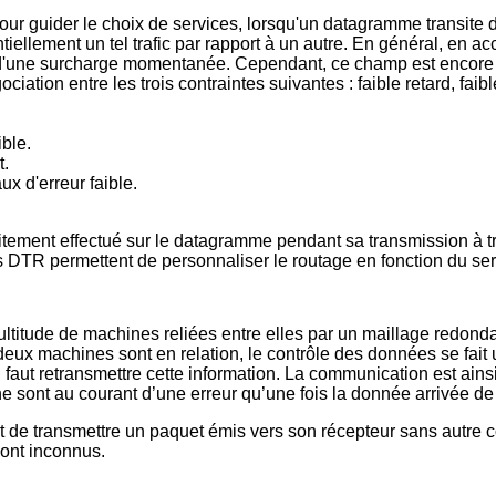
pour guider le choix de services, lorsqu'un datagramme transite 
ntiellement un tel trafic par rapport à un autre. En général, en 
s d'une surcharge momentanée. Cependant, ce champ est encore 
ciation entre les trois contraintes suivantes : faible retard, faible
ible.
t.
ux d'erreur faible.
aitement effectué sur le datagramme pendant sa transmission à tr
ts DTR permettent de personnaliser le routage en fonction du ser
itude de machines reliées entre elles par un maillage redondan
ue deux machines sont en relation, le contrôle des données se fai
 faut retransmettre cette information. La communication est ains
ont au courant d’une erreur qu’une fois la donnée arrivée de l
 de transmettre un paquet émis vers son récepteur sans autre con
 sont inconnus.