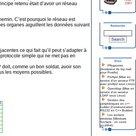
incipe retenu était d’avoir un réseau
3387
chemin. C’est pourquoi le réseau est
es organes aiguillent les données suivant
Recherche
centes ce qui fait qu’il peut s’adapter à
protocole simple qui ne met pas en
Docs
Pflogsumm
P doit, comme un bon soldat, avoir son
(Analyseur de log mail
tous les moyens possibles.
pour Postfix)
Proftpd (Mise en
service d'un serveur FTP
avec proftpd sous Linux)
Openldap (Mise en
service d'un serveur
LDAP sous Linux)
Gestion des
périphériques en c++
builder (Communication
RS232 en C++ Builder)
Les sockets
windows (Windows
Sockets : un cours
accéléré)