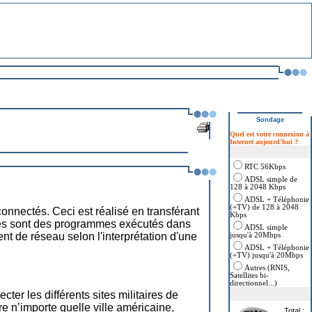
Sondage
Quel est votre connexion à
Internet aujourd'hui ?
RTC 56Kbps
ADSL simple de
128 à 2048 Kbps
ADSL + Téléphonie
(+TV) de 128 à 2048
onnectés. Ceci est réalisé en transférant
Kbps
ules sont des programmes exécutés dans
ADSL simple
t de réseau selon l'interprétation d'une
jusqu'à 20Mbps
ADSL + Téléphonie
(+TV) jusqu'à 20Mbps
Autres (RNIS,
Satellites bi-
directionnel...)
er les différents sites militaires de
e n’importe quelle ville américaine,
Total :