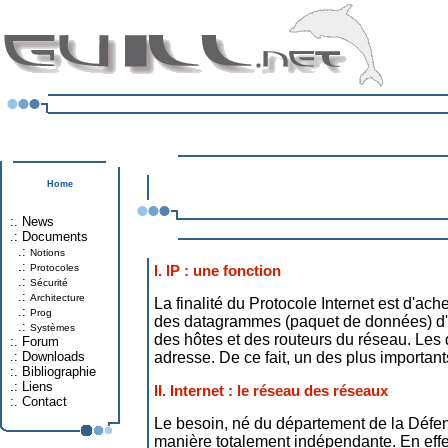
Home
:.
News
.:
Documents
.:
Notions
.:
Protocoles
I. IP : une fonction
.:
Sécurité
.:
Architecture
La finalité du Protocole Internet est d'ac
.:
Prog
des datagrammes (paquet de données) d'un
.:
Systèmes
des hôtes et des routeurs du réseau. Les 
:.
Forum
.:
Downloads
adresse. De ce fait, un des plus importan
:.
Bibliographie
.:
Liens
II. Internet : le réseau des réseaux
:.
Contact
Le besoin, né du département de la Défense
manière totalement indépendante. En effet 