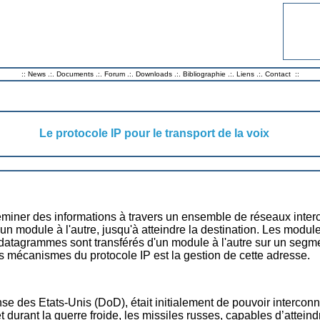
::
News
.:.
Documents
.:.
Forum
.:.
Downloads
.:.
Bibliographie
.:.
Liens
.:.
Contact
::
Le protocole IP pour le transport de la voix
heminer des informations à travers un ensemble de réseaux interc
 module à l'autre, jusqu'à atteindre la destination. Les mod
datagrammes sont transférés d'un module à l'autre sur un segmen
ts mécanismes du protocole IP est la gestion de cette adresse.
 des Etats-Unis (DoD), était initialement de pouvoir interconnect
durant la guerre froide, les missiles russes, capables d’atteindr