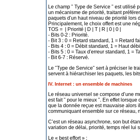
Le champ " Type de Service " est utilisé 
un mécanisme de priorité, traitant préfére
paquets d'un haut niveau de priorité lor
Principalement, le choix offert est une négo
TOS = | Priorité | D | T | R | 0 | 0 |
- Bits 0-2 : Priorité.
- Bit 3 : 0 = Retard standard, 1 = Retard fa
- Bits 4 : 0 = Débit standard, 1 = Haut débi
- Bits 5 : 0 = Taux d'erreur standard, 1 = Ta
- Bit 6-7 : Réservé.
Le "Type de Service" sert à préciser le tr
servent à hiérarchiser les paquets, les bi
IV. Internet : un ensemble de machines
Le réseau universel se compose d’une mult
est fait " pour le mieux ". En effet lorsq
que la donnée reçue est mauvaise alors il
communiquant ensemble sur ce réseau, ne s
C’est un réseau asynchrone, son but étant
variation de délai, priorité, temps réel lui
Le « best effort » :