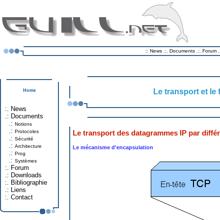
::
News
.:.
Documents
.:.
Forum
.
Le transport et l
Home
:.
News
.:
Documents
.:
Notions
.:
Protocoles
Le transport des datagrammes IP par diffé
.:
Sécurité
.:
Architecture
Le mécanisme d'encapsulation
.:
Prog
.:
Systèmes
:.
Forum
.:
Downloads
:.
Bibliographie
.:
Liens
:.
Contact