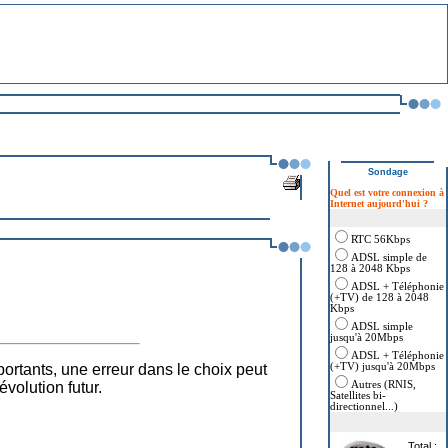
Sondage
Quel est votre connexion à
Internet aujourd'hui ?
RTC 56Kbps
ADSL simple de
128 à 2048 Kbps
ADSL + Téléphonie
(+TV) de 128 à 2048
Kbps
ADSL simple
jusqu'à 20Mbps
ADSL + Téléphonie
portants, une erreur dans le choix peut
(+TV) jusqu'à 20Mbps
volution futur.
Autres (RNIS,
Satellites bi-
directionnel...)
Total :