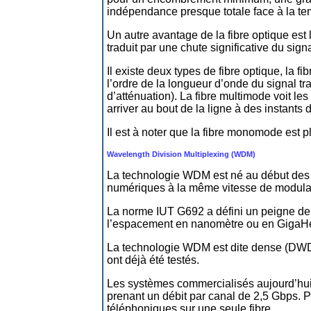
indépendance presque totale face à la te
Un autre avantage de la fibre optique est l
traduit par une chute significative du sign
Il existe deux types de fibre optique, la fi
l’ordre de la longueur d’onde du signal tr
d’atténuation). La fibre multimode voit le
arriver au bout de la ligne à des instants 
Il est à noter que la fibre monomode est p
Wavelength Division Multiplexing (WDM)
La technologie WDM est né au début des a
numériques à la même vitesse de modulat
La norme IUT G692 a défini un peigne de 
l’espacement en nanomètre ou en GigaHer
La technologie WDM est dite dense (DWDM
ont déjà été testés.
Les systèmes commercialisés aujourd’hui 
prenant un débit par canal de 2,5 Gbps. 
téléphoniques sur une seule fibre…