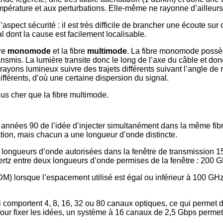
mpérature et aux perturbations. Elle-même ne rayonne d’ailleurs
’aspect sécurité : il est très difficile de brancher une écoute sur
al dont la cause est facilement localisable.
bre
monomode
et la fibre
multimode
. La fibre monomode possèd
ansmis. La lumière transite donc le long de l’axe du câble et d
s rayons lumineux suivre des trajets différents suivant l’angle de
différents, d’où une certaine dispersion du signal.
lus cher que la fibre multimode.
nnées 90 de l’idée d’injecter simultanément dans la même fibre
ion, mais chacun a une longueur d’onde distincte.
longueurs d’onde autorisées dans la fenêtre de transmission 
tz entre deux longueurs d’onde permises de la fenêtre : 200 
) lorsque l’espacement utilisé est égal ou inférieur à 100 G
comportent 4, 8, 16, 32 ou 80 canaux optiques, ce qui permet d
Pour fixer les idées, un système à 16 canaux de 2,5 Gbps perme