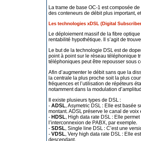
La trame de base OC-1 est composée de 9 
des conteneurs de débit plus important, et 
Les technologies xDSL (Digital Subscriber
Le déploiement massif de la fibre optiqu
rentabilité hypothétique. Il s’agit de trou
Le but de la technologie DSL est de doper
point à point sur le réseau téléphonique t
téléphoniques peut être repousser sous ce
Afin d’augmenter le débit sans que la diss
la centrale la plus proche soit la plus c
fréquences et l’utilisation de répéteurs é
notamment dans la modulation d’amplitud
Il existe plusieurs types de DSL :
-
ADSL
, Asymetric DSL : Elle est basée su
montant. ADSL préserve le canal de voix e
-
HDSL
, High data rate DSL : Elle permet
l’interconnexion de PABX, par exemple.
-
SDSL
, Single line DSL : C’est une vers
-
VDSL
, Very high data rate DSL : Elle e
descendant.