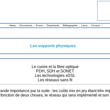
::
News
.:.
Documents
.:.
Forum
.:.
Downloads
.:.
Bibliographie
.:.
Liens
.:.
Contact
::
Les supports physiques
Le cuivre et la fibre optique
PDH, SDH et SONET
Les technologies xDSL
Les réseaux sans fil
ande importance par la suite : les coûts mis en jeu étant très im
n fonction de deux choses, le réseau qui sera implémenté et son é