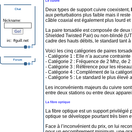
Le cuivre
Deux types de support cuivre coexistent,
Chat
aux perturbations plus faible mais il reste
câble coaxial est également plus lourd e
Nickname:
La paire torsadée est composée de deux fi
Shielded Twisted Pair) ou non-blindé (UTP
cadre des hauts débits, le standard tant à 
irc: #guill.net
Voici les cinq catégories de paires torsad
- Catégorie 1 : Elle n’a aucune contrainte
Forum
- Catégorie 2 : Fréquence de 2 Mhz, de 2 à
- Catégorie 3 : Référence pour les résea
- Catégorie 4 : Complément de la catégori
- Catégorie 5 : Le standard le plus élev
Les inconvénients majeurs du cuivre sont 
entre deux stations ou entre deux apparei
La fibre optique
La fibre optique est un support privilégié 
optique se développe pourtant très bien et 
Face à l’inconvénient du prix, on lui rec
pour un encombrement minimum, une grande