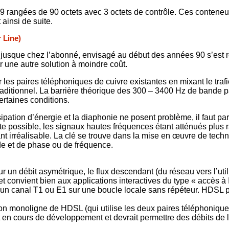
rangées de 90 octets avec 3 octets de contrôle. Ces conteneurs
ainsi de suite.
 Line)
e jusque chez l’abonné, envisagé au début des années 90 s’est r
ver une autre solution à moindre coût.
 les paires téléphoniques de cuivre existantes en mixant le traf
raditionnel. La barrière théorique des 300 – 3400 Hz de bande pa
rtaines conditions.
ipation d’énergie et la diaphonie ne posent problème, il faut pa
ourte possible, les signaux hautes fréquences étant atténués plu
tant irréalisable. La clé se trouve dans la mise en œuvre de tech
e et de phase ou de fréquence.
r un débit asymétrique, le flux descendant (du réseau vers l’utili
t convient bien aux applications interactives du type « accès à 
 un canal T1 ou E1 sur une boucle locale sans répéteur. HDSL pe
ion monoligne de HDSL (qui utilise les deux paires téléphonique
st en cours de développement et devrait permettre des débits de 