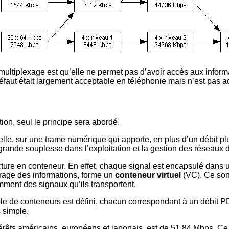
 multiplexage est qu’elle ne permet pas d’avoir accès aux infor
éfaut était largement acceptable en téléphonie mais n’est pas a
ion, seul le principe sera abordé.
le, sur une trame numérique qui apporte, en plus d’un débit plus
 grande souplesse dans l’exploitation et la gestion des réseaux 
cture en conteneur. En effet, chaque signal est encapsulé dans
rage des informations, forme un
conteneur virtuel
(VC). Ce son
ent des signaux qu’ils transportent.
e de conteneurs est défini, chacun correspondant à un débit 
 simple.
érêts américains, européens et japonais, est de 51.84 Mbps. Ce