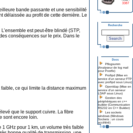
3387
eilleure bande passante et une sensibilité
t délaissée au profit de cette dernière. Le
Recherche
 L’ensemble est peut-être blindé (STP,
rdes conséquences sur le prix. Dans le
Docs
Pflogsumm
(Analyseur de log mail
pour Postfix)
Proftpd (Mise en
service d'un serveur FTP
avec proftpd sous Linux)
Openldap (Mise en
 faible, ce qui limite la distance maximum
service d'un serveur
LDAP sous Linux)
Gestion des
périphériques en c++
builder (Communication
RS232 en C++ Builder)
élevé que le support cuivre. La fibre
Les sockets
windows (Windows
e sont encore loin.
Sockets : un cours
accéléré)
e 1 GHz pour 1 km, un volume très faible
rès bonne qualité de transmission, une