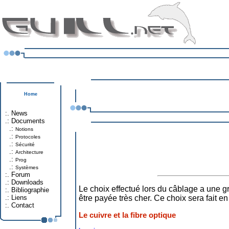
Home
:.
News
.:
Documents
.:
Notions
.:
Protocoles
.:
Sécurité
.:
Architecture
.:
Prog
.:
Systèmes
:.
Forum
.:
Downloads
Le choix effectué lors du câblage a une gr
:.
Bibliographie
.:
Liens
être payée très cher. Ce choix sera fait e
:.
Contact
Le cuivre et la fibre optique