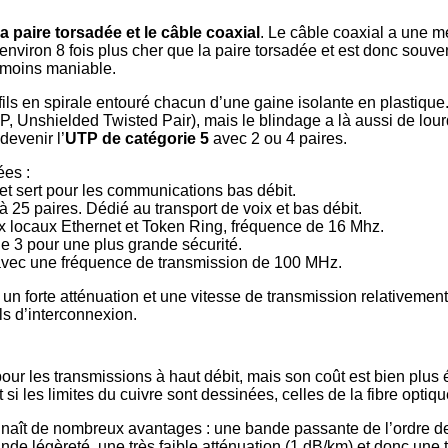
la paire torsadée et le câble coaxial
. Le câble coaxial a une m
 environ 8 fois plus cher que la paire torsadée et est donc souven
t moins maniable.
ls en spirale entouré chacun d’une gaine isolante en plastique.
, Unshielded Twisted Pair), mais le blindage a là aussi de lou
devenir l’
UTP de catégorie 5
avec 2 ou 4 paires.
ées :
 et sert pour les communications bas débit.
 25 paires. Dédié au transport de voix et bas débit.
ux locaux Ethernet et Token Ring, fréquence de 16 Mhz.
e 3 pour une plus grande sécurité.
é avec une fréquence de transmission de 100 MHz.
un forte atténuation et une vitesse de transmission relativement
ls d’interconnexion.
pour les transmissions à haut débit, mais son coût est bien plus 
si les limites du cuivre sont dessinées, celles de la fibre optiqu
onnaît de nombreux avantages : une bande passante de l’ordre d
 légèreté, une très faible atténuation (1 dB/km) et donc une t